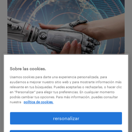
Sobre las cookies.
Usamos cookies para darte una experiencia personalizada, para
Al parecer, el avance de las tecnologías y la
ayudarnos a mejorar nuestro sitio web y para mostrarte información más
relevante en tus búsquedas. Puedes aceptarlas o rechazarlas, o hacer clic
creciente inversión de las empresas en la
en "Personalizar" para elegir tus preferencias. En cualquier momento
podrás cambiar tus opciones. Para más información, puedes consultar
adopción de sistemas cada vez más
nuestra
política de cookies.
complejos y sofisticados para agilizar todo
tipo de procesos, no ha impactado la
rersonalizar
percepción de los trabajadores chilenos en