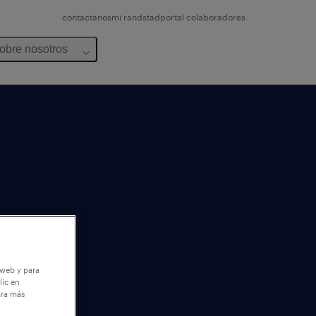
contactanos
mi randstad
portal colaboradores
obre nosotros
 web y para
lic en
ara más