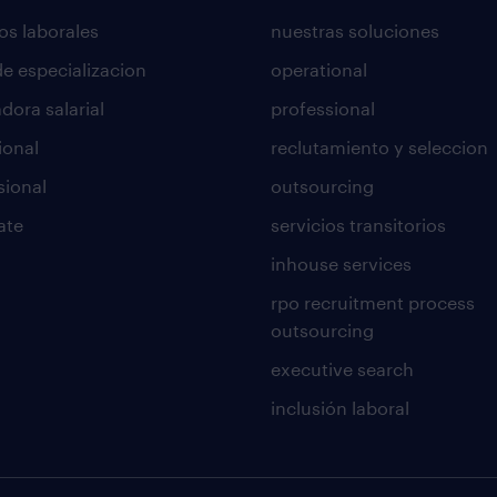
os laborales
nuestras soluciones
de especializacion
operational
dora salarial
professional
ional
reclutamiento y seleccion
sional
outsourcing
ate
servicios transitorios
inhouse services
rpo recruitment process
outsourcing
executive search
inclusión laboral