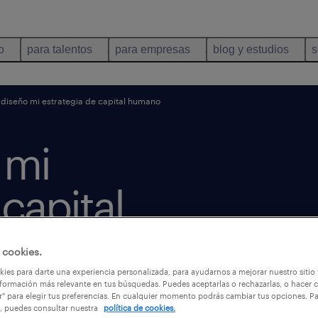
o
para talentos
para empresas
blog y estudios
s
iseño mi estrategia de capital humano
 mi
capital
 cookies.
ies para darte una experiencia personalizada, para ayudarnos a mejorar nuestro sitio
formación más relevante en tus búsquedas. Puedes aceptarlas o rechazarlas, o hacer c
r" para elegir tus preferencias. En cualquier momento podrás cambiar tus opciones. P
, puedes consultar nuestra
política de cookies.