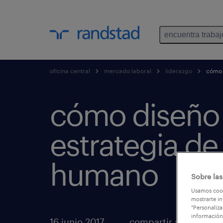
encuentra trabaj
oficina central
mercado laboral
liderazgo
cómo d
cómo diseño
estrategia de 
humano
Sobre las
Usamos cook
mostrarte in
"Personaliza
información
16 junio 2017
compartir artículos