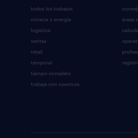
todos los trabajos
consej
minería y energía
áreas 
logística
calcula
ventas
operat
retail
profes
temporal
regístr
tiempo completo
trabaja con nosotros