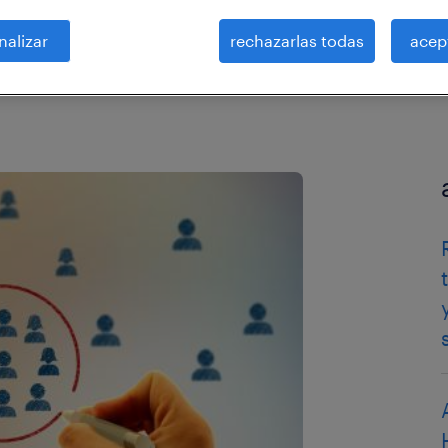
nalizar
rechazarlas todas
acep