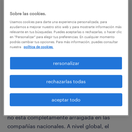
sólidas de atracción y retención de talento.
Sobre las cookies.
Y en esto, el rol de las evaluaciones de
Usamos cookies para darte una experiencia personalizada, para
ayudarnos a mejorar nuestro sitio web y para mostrarte información más
desempeño es clave. Sin embargo, de
relevante en tus búsquedas. Puedes aceptarlas o rechazarlas, o hacer clic
acuerdo a la edición del primer trimestre de
en "Personalizar" para elegir tus preferencias. En cualquier momento
podrás cambiar tus opciones. Para más información, puedes consultar
2019 del Workmonitor, estudio de tendencias
nuestra
política de cookies.
de Randstad, 20% de los trabajadores en
rersonalizar
Chile señala que no recibe retroalimentación
respecto a su rendimiento, ocupando el lugar
rechazarlas todas
número 19 entre 34 naciones en el ranking
mundial y superando levemente la media
internacional (19%), lo que demuestra que
aceptar todo
esta importante práctica organizacional aún
no está completamente arraigada en las
compañías nacionales. A nivel global, el