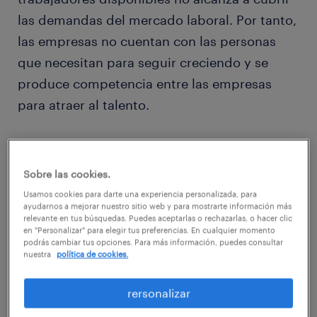
las demandas del mercado laboral. Por tanto,
las empresas no cuentan con las personas
que necesitan para seguir creciendo y se
produce competencia entre las empresas
para atraer al talento.
3 causas de la escasez laboral
actual
Sobre las cookies.
Usamos cookies para darte una experiencia personalizada, para
ayudarnos a mejorar nuestro sitio web y para mostrarte información más
relevante en tus búsquedas. Puedes aceptarlas o rechazarlas, o hacer clic
en "Personalizar" para elegir tus preferencias. En cualquier momento
podrás cambiar tus opciones. Para más información, puedes consultar
1. Cambios en las prioridades de los
nuestra
política de cookies.
trabajadores
rersonalizar
Durante la pandemia, muchos enfrentaron