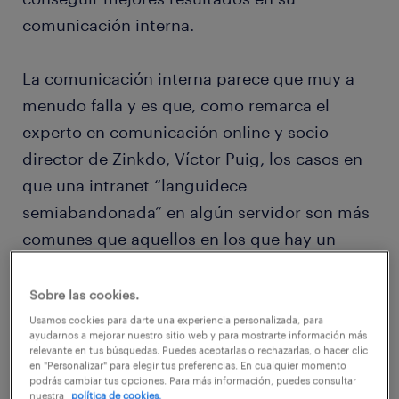
comunicación interna.
La comunicación interna parece que muy a
menudo falla y es que, como remarca el
experto en comunicación online y socio
director de Zinkdo, Víctor Puig, los casos en
que una intranet “languidece
semiabandonada” en algún servidor son más
comunes que aquellos en los que hay un
verdadero intercambio vivo de ideas,
contenidos e información.
Sobre las cookies.
Usamos cookies para darte una experiencia personalizada, para
ayudarnos a mejorar nuestro sitio web y para mostrarte información más
Los deseos, en principio, parecen fáciles de
relevante en tus búsquedas. Puedes aceptarlas o rechazarlas, o hacer clic
en "Personalizar" para elegir tus preferencias. En cualquier momento
satisfacer. Se trataría de actualizar las
podrás cambiar tus opciones. Para más información, puedes consultar
nuestra
política de cookies.