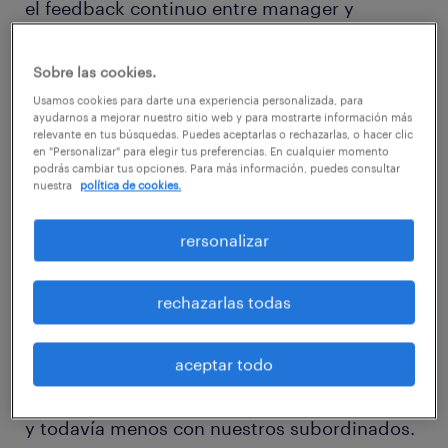
el feedback continuo entre manager y
empleado?
Sobre las cookies.
Instalados en la era digital, aquellos que
Usamos cookies para darte una experiencia personalizada, para
ayudarnos a mejorar nuestro sitio web y para mostrarte información más
continúan levantando el teléfono o
relevante en tus búsquedas. Puedes aceptarlas o rechazarlas, o hacer clic
en "Personalizar" para elegir tus preferencias. En cualquier momento
improvisando reuniones a la hora de
podrás cambiar tus opciones. Para más información, puedes consultar
comentar cualquier aspecto relacionado con
nuestra
política de cookies.
el trabajo representan una minoría en
rersonalizar
comparación con todos aquellos que
recurren a los mails, whatsapps, intranets y
rechazarlas todas
demás herramientas 2.0 para comunicarse
durante su día a día laboral.
aceptar todo
Compartimos poco con nuestros compañeros
y todavía menos con nuestros subordinados.