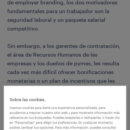
de employer branding, los dos motivadores
fundamentales para un trabajador son la
seguridad laboral y un paquete salarial
competitivo.
Sin embargo, a los gerentes de contratación,
el área de Recursos Humanos de las
empresas y los dueños de pymes, les resulta
cada vez más difícil ofrecer bonificaciones
monetarias o un plan de incentivos que les
asegure conservar a sus mejores talentos, a
causa de la complicada situación económica
Sobre las cookies.
actual.
Usamos cookies para darte una experiencia personalizada, para
ayudarnos a mejorar nuestro sitio web y para mostrarte información más
relevante en tus búsquedas. Puedes aceptarlas o rechazarlas, o hacer clic
en "Personalizar" para elegir tus preferencias. En cualquier momento
Sin embargo, generar alternativas a través de
podrás cambiar tus opciones. Para más información, puedes consultar