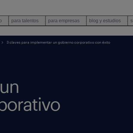
o
para talentos
para empresas
blog y estudios
s
3 claves para implementar un gobierno corporativo con éxito
 un
porativo