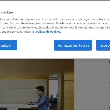
 cookies.
culos
ies para darte una experiencia personalizada, para ayudarnos a mejorar nuestro sitio
formación más relevante en tus búsquedas. Puedes aceptarlas o rechazarlas, o hacer c
r" para elegir tus preferencias. En cualquier momento podrás cambiar tus opciones. P
, puedes consultar nuestra
política de cookies.
nalizar
rechazarlas todas
acep