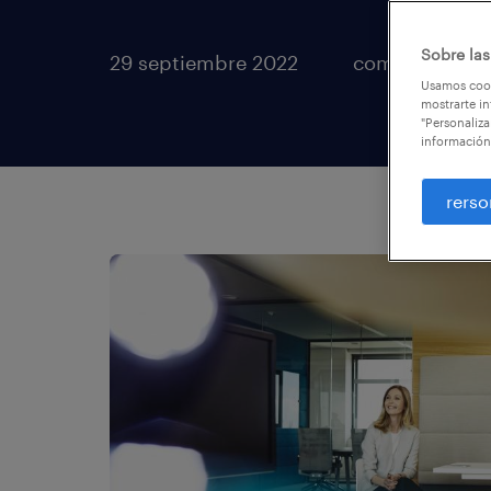
Sobre las
29 septiembre 2022
compartir artí
Usamos cook
mostrarte in
"Personaliza
información
rerso