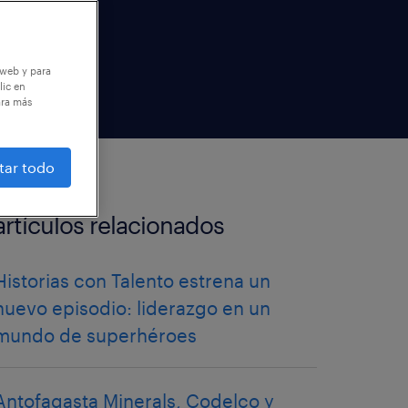
 web y para
lic en
ara más
tar todo
artículos relacionados
Historias con Talento estrena un
nuevo episodio: liderazgo en un
mundo de superhéroes
Antofagasta Minerals, Codelco y