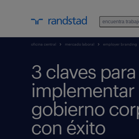
encuentra trabaj
oficina central
mercado laboral
employer branding
3 claves para
implementar
gobierno cor
con éxito