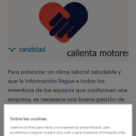
Para potenciar un clima laboral saludable y
que la información llegue a todos los
miembros de los equipos que conforman una
empresa, es necesaria una buena gestión de
la comunicación interna. Y no solo el manejo,
sino que sea parte de los procesos
Sobre las cookies.
estratégicos de negocio.
Usamos cookies para darte una experiencia personalizada, para
ayudarnos a mejorar nuestro sitio web y para mostrarte información más