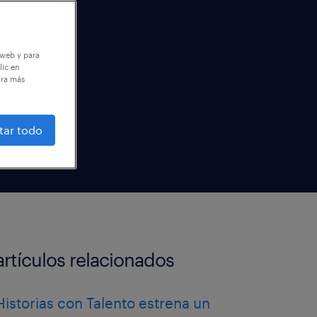
 web y para
lic en
ara más
tar todo
artículos relacionados
Historias con Talento estrena un