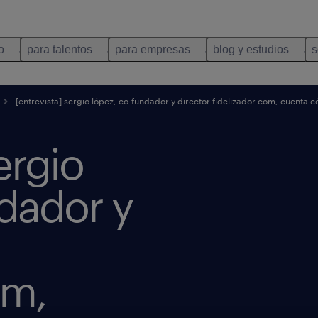
o
para talentos
para empresas
blog y estudios
s
[entrevista] sergio lópez, co-fundador y director fidelizador.com, cuenta
ergio
dador y
om,