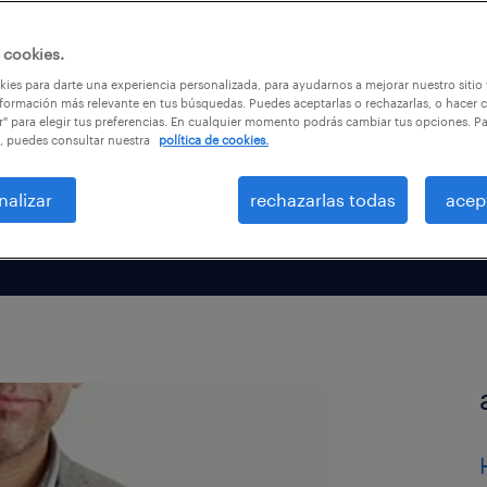
 es
 cookies.
 chile
ies para darte una experiencia personalizada, para ayudarnos a mejorar nuestro sitio
formación más relevante en tus búsquedas. Puedes aceptarlas o rechazarlas, o hacer c
r" para elegir tus preferencias. En cualquier momento podrás cambiar tus opciones. P
, puedes consultar nuestra
política de cookies.
nalizar
rechazarlas todas
acep