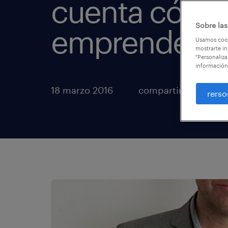
cuenta cómo
Sobre las
emprender en
Usamos cook
mostrarte in
"Personaliza
información
18 marzo 2016
compartir artículos
rerso