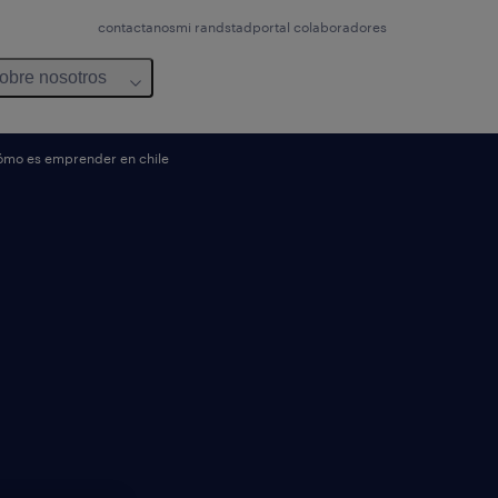
contactanos
mi randstad
portal colaboradores
obre nosotros
 cómo es emprender en chile