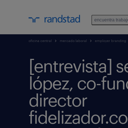
encuentra trabaj
oficina central
mercado laboral
employer branding
[entrevista] s
lópez, co-fun
director
fidelizador.c