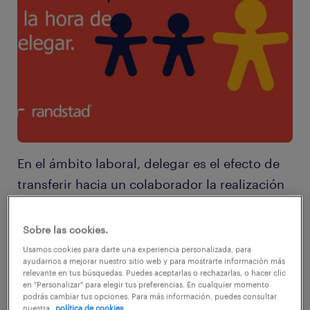
En el ámbito laboral, delegar es el efecto de
transferir hacia un colaborador la realización
de una tarea, junto con la responsabilidad, la
autoridad y el poder asociados al
Sobre las cookies.
cumplimiento de esa tarea. Se trata de una
Usamos cookies para darte una experiencia personalizada, para
ayudarnos a mejorar nuestro sitio web y para mostrarte información más
habilidad que tiene sus complejidades, ya
relevante en tus búsquedas. Puedes aceptarlas o rechazarlas, o hacer clic
en "Personalizar" para elegir tus preferencias. En cualquier momento
que detrás de este simple acto trabajan
podrás cambiar tus opciones. Para más información, puedes consultar
densas fibras emocionales y simbólicas
nuestra
política de cookies.