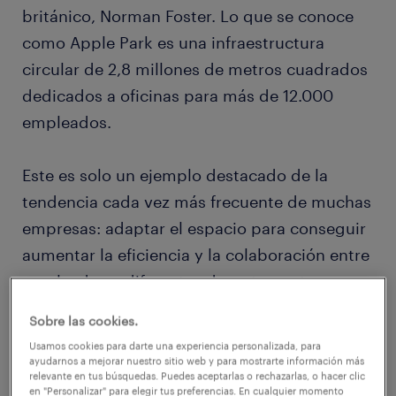
británico, Norman Foster. Lo que se conoce
como Apple Park es una infraestructura
circular de 2,8 millones de metros cuadrados
dedicados a oficinas para más de 12.000
empleados.
Este es solo un ejemplo destacado de la
tendencia cada vez más frecuente de muchas
empresas: adaptar el espacio para conseguir
aumentar la eficiencia y la colaboración entre
empleados y diferentes departamentos.
Sobre las cookies.
El origen de los entornos colaborativos
Usamos cookies para darte una experiencia personalizada, para
ayudarnos a mejorar nuestro sitio web y para mostrarte información más
Con la implosión del sector de las TIC a
relevante en tus búsquedas. Puedes aceptarlas o rechazarlas, o hacer clic
en "Personalizar" para elegir tus preferencias. En cualquier momento