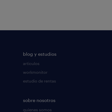
blog y estudios
articulos
workmonitor
estudio de rentas
sobre nosotros
quienes somos