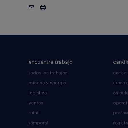
encuentra trabajo
candi
todos los trabajos
consej
minería y energía
áreas 
logística
calcula
ventas
operat
retail
profes
temporal
regístr