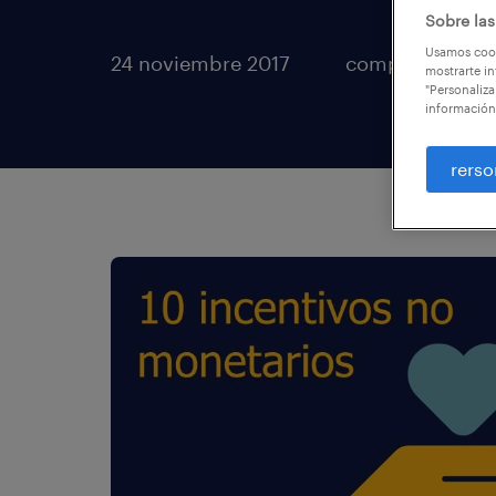
Sobre las
Usamos cook
24 noviembre 2017
compartir artíc
mostrarte in
"Personaliza
información
rerso