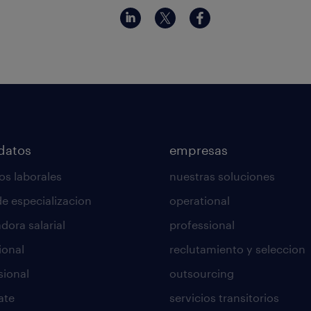
datos
empresas
os laborales
nuestras soluciones
de especializacion
operational
dora salarial
professional
ional
reclutamiento y seleccion
sional
outsourcing
ate
servicios transitorios