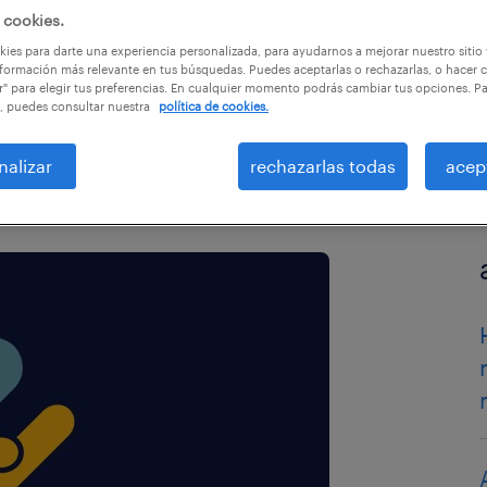
 cookies.
ies para darte una experiencia personalizada, para ayudarnos a mejorar nuestro sitio
ulos
formación más relevante en tus búsquedas. Puedes aceptarlas o rechazarlas, o hacer c
r" para elegir tus preferencias. En cualquier momento podrás cambiar tus opciones. P
, puedes consultar nuestra
política de cookies.
nalizar
rechazarlas todas
acep