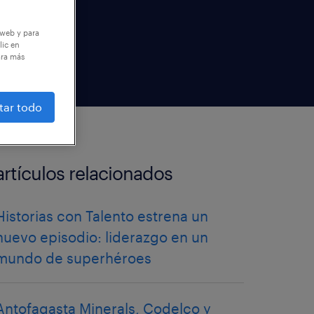
 web y para
lic en
ara más
tar todo
artículos relacionados
Historias con Talento estrena un
nuevo episodio: liderazgo en un
mundo de superhéroes
Antofagasta Minerals, Codelco y