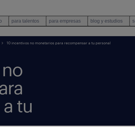
o
para talentos
para empresas
blog y estudios
s
10 incentivos no monetarios para recompensar a tu personal
 no
ara
a tu