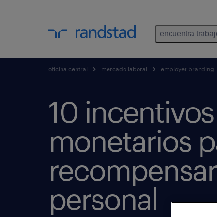
encuentra trabaj
oficina central
mercado laboral
employer branding
10 incentivos
monetarios p
recompensar 
personal