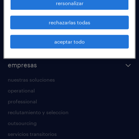
rersonalizar
áreas de especializacion
calculadora salarial
rechazarlas todas
operational
professional
aceptar todo
regístrate
empresas
nuestras soluciones
operational
professional
reclutamiento y seleccion
outsourcing
servicios transitorios