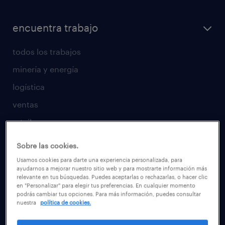
encuentra trabajo
todos los trabajos
minería y energía
logística
ventas
retail
temporal
Sobre las cookies.
tiempo completo
Usamos cookies para darte una experiencia personalizada, para
ayudarnos a mejorar nuestro sitio web y para mostrarte información más
trabaja con nosotros
relevante en tus búsquedas. Puedes aceptarlas o rechazarlas, o hacer clic
en "Personalizar" para elegir tus preferencias. En cualquier momento
candidatos
podrás cambiar tus opciones. Para más información, puedes consultar
nuestra
política de cookies.
consejos laborales