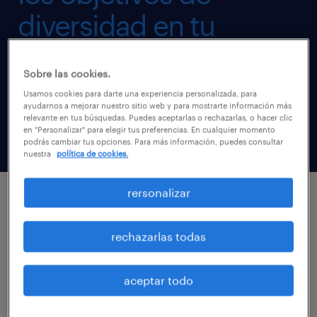
diversidad en tu
organización.
Sobre las cookies.
Usamos cookies para darte una experiencia personalizada, para
ayudarnos a mejorar nuestro sitio web y para mostrarte información más
Contáctanos ahora
relevante en tus búsquedas. Puedes aceptarlas o rechazarlas, o hacer clic
en "Personalizar" para elegir tus preferencias. En cualquier momento
podrás cambiar tus opciones. Para más información, puedes consultar
nuestra
política de cookies.
rersonalizar
¿Qué hacemos?
rechazarlas todas
En nuestro servicio de reclutamiento para
aceptar todo
inclusión laboral, ayudamos a las empresas a
integrar la diversidad en sus equipos de