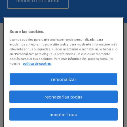
necesito personal
Sobre las cookies.
perfiles más buscados
Usamos cookies para darte una experiencia personalizada, para
ayudarnos a mejorar nuestro sitio web y para mostrarte información más
relevante en tus búsquedas. Puedes aceptarlas o rechazarlas, o hacer clic
en "Personalizar" para elegir tus preferencias. En cualquier momento
Contamos con gran experiencia dentro de la
podrás cambiar tus opciones. Para más información, puedes consultar
nuestra
política de cookies.
industria, por lo que podemos ofrecerte
profesionales capacitados para integrarse a
rersonalizar
tu equipo.
rechazarlas todas
Algunas de nuestras posiciones temporales y
permanentes que ponemos a tu disposición
aceptar todo
son: