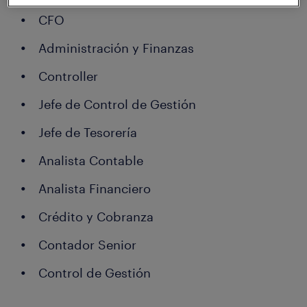
CFO
Administración y Finanzas
Controller
Jefe de Control de Gestión
Jefe de Tesorería
Analista Contable
Analista Financiero
Crédito y Cobranza
Contador Senior
Control de Gestión