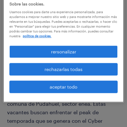
Sobre las cookies.
Usamos cookies para darte una experiencia personalizada, para
ayudarnos a mejorar nuestro sitio web y para mostrarte información más
relevante en tus búsquedas. Puedes aceptarlas o rechazarlas, o hacer clic
en "Personalizar" para elegir tus preferencias. En cualquier momento
podrás cambiar tus opciones. Para más información, puedes consultar
nuestra
política de cookies.
rersonalizar
rechazarlas todas
Randstad requiere contratar más de 50
operarios de bodega para trabajar en una
aceptar todo
compañía líder del rubro logístico en la
comuna de Pudahuel, sector enea. Estas
vacantes buscan enfrentar el peak de
temporada que se genera con el Cyber