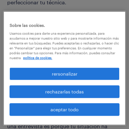
perfeccionar tu técnica.
Sobre las cookies.
Usamos cookies para darte una experiencia personalizada, para
Sin embargo, hay ocasiones en las que sabes
ayudarnos a mejorar nuestro sitio web y para mostrarte información más
relevante en tus búsquedas. Puedes aceptarlas o rechazarlas, o hacer clic
de antemano que no aceptarás la oferta, por
en "Personalizar" para elegir tus preferencias. En cualquier momento
podrás cambiar tus opciones. Para más información, puedes consultar
lo que no tiene sentido que te reúnas con un
nuestra
política de cookies.
potencial empleador. Así, hay más razones
por las cuales es mejor excusarse
rersonalizar
respetuosamente de participar en un
proceso, por ejemplo:
rechazarlas todas
Cambio de circunstancias
aceptar todo
Probablemente la mejor razón para rechazar
una entrevista es porque tu situación ha