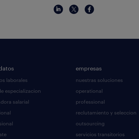
datos
empresas
os laborales
nuestras soluciones
de especializacion
operational
dora salarial
professional
ional
reclutamiento y seleccion
sional
outsourcing
ate
servicios transitorios