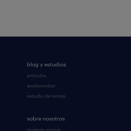
blog y estudios
articulos
workmonitor
estudio de rentas
sobre nosotros
quienes somos