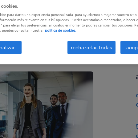
 cookies.
ies para darte una experiencia personalizada, para ayudarnos a mejorar nuestro sitio
formación más relevante en tus búsquedas. Puedes aceptarlas o rechazarlas, o hacer c
r" para elegir tus preferencias. En cualquier momento podrás cambiar tus opciones. P
, puedes consultar nuestra
política de cookies.
nalizar
rechazarlas todas
acep