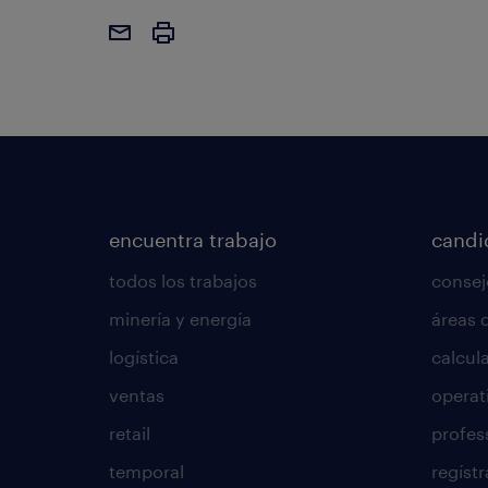
encuentra trabajo
candi
todos los trabajos
consej
minería y energía
áreas 
logística
calcula
ventas
operat
retail
profes
temporal
regístr