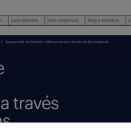
o
para talentos
para empresas
blog y estudios
s
buzzwords de linkedin: diferenciarse a través de las palabras.
e
 a través
as.