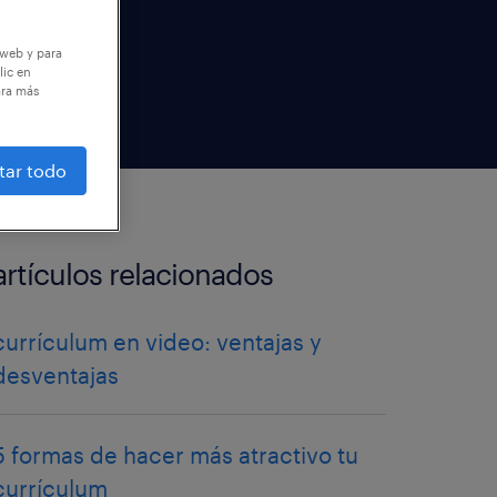
 web y para
lic en
ara más
tar todo
artículos relacionados
currículum en video: ventajas y
desventajas
5 formas de hacer más atractivo tu
currículum