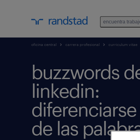
encuentra trabaj
oficina central
carrera profesional
curriculum vitae
buzzwords d
linkedin:
diferenciarse
de las palabr