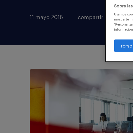
Sobre las
Usamos cook
11 mayo 2018
compartir artículos
mostrarte in
"Personaliza
información
rerso