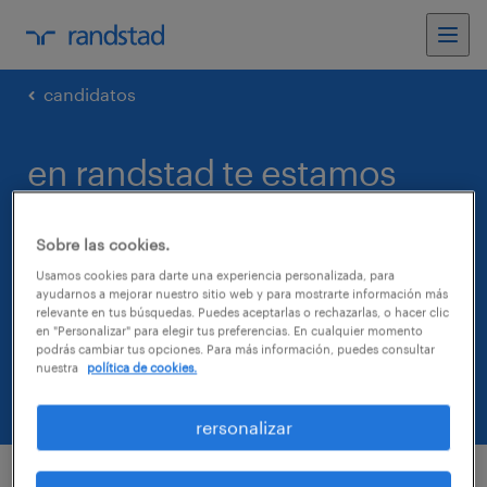
candidatos
en randstad te estamos
buscando
Sobre las cookies.
Estamos en constante búsqueda de
Usamos cookies para darte una experiencia personalizada, para
ayudarnos a mejorar nuestro sitio web y para mostrarte información más
Ejecutivos de call center para ingresar a
relevante en tus búsquedas. Puedes aceptarlas o rechazarlas, o hacer clic
en "Personalizar" para elegir tus preferencias. En cualquier momento
nuestros clientes. Si estás disponible, llena el
podrás cambiar tus opciones. Para más información, puedes consultar
nuestra
política de cookies.
formulario con tus datos!
rersonalizar