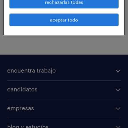
rechazarlas todas
ingresa tus datos y si cumples con
los requisitos te contactaremos!
aceptar todo
Los campos marcados con * son obligatorios
General
encuentra trabajo
candidatos
empresas
blog y estudios