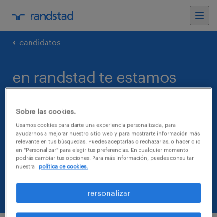
candidatos
en randstad te estamos
buscando
Sobre las cookies.
Estamos en búsqueda de Analistas de
Usamos cookies para darte una experiencia personalizada, para
ayudarnos a mejorar nuestro sitio web y para mostrarte información más
Reclamo, con experiencia en el área, para
relevante en tus búsquedas. Puedes aceptarlas o rechazarlas, o hacer clic
en "Personalizar" para elegir tus preferencias. En cualquier momento
trabajar para importante empresa
podrás cambiar tus opciones. Para más información, puedes consultar
financiera. Si estás disponible, llena el
nuestra
política de cookies.
formulario con tus datos!
rersonalizar