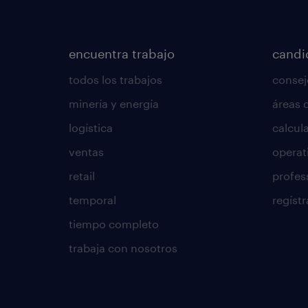
encuentra trabajo
candi
todos los trabajos
consej
minería y energía
áreas 
logística
calcula
ventas
operat
retail
profes
temporal
regístr
tiempo completo
trabaja con nosotros