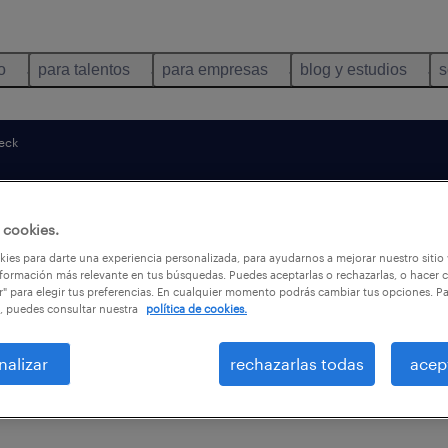
o
para talentos
para empresas
blog y estudios
s
eck
 cookies.
ies para darte una experiencia personalizada, para ayudarnos a mejorar nuestro sitio
eck.
formación más relevante en tus búsquedas. Puedes aceptarlas o rechazarlas, o hacer c
r" para elegir tus preferencias. En cualquier momento podrás cambiar tus opciones. P
, puedes consultar nuestra
política de cookies.
nalizar
rechazarlas todas
acep