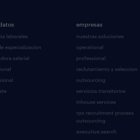
datos
empresas
os laborales
nuestras soluciones
de especializacion
operational
dora salarial
professional
ional
reclutamiento y seleccion
sional
outsourcing
ate
servicios transitorios
inhouse services
rpo recruitment process
outsourcing
executive search