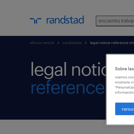
encuentra trabaj
oficina central
candidatos
legal-notice-reference-ch
legal notice
Sobre las
Usamos cook
reference ch
mostrarte in
"Personaliza
información
rerso