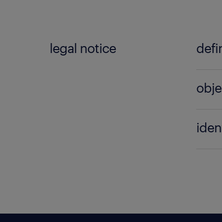
legal notice
defi
Lorem 
obje
quis 
Lorem 
iden
quis 
Lorem 
quis 