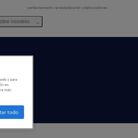
contactanos
mi randstad
portal colaboradores
obre nosotros
 web y para
lic en
ara más
tar todo