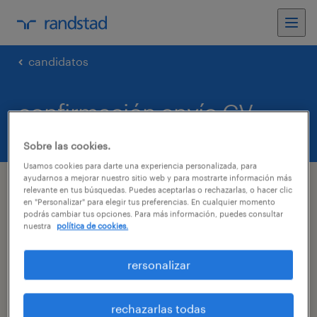
candidatos
confirmación envío CV
Sobre las cookies.
Usamos cookies para darte una experiencia personalizada, para
ayudarnos a mejorar nuestro sitio web y para mostrarte información más
relevante en tus búsquedas. Puedes aceptarlas o rechazarlas, o hacer clic
Gracias por enviar tu CV
en "Personalizar" para elegir tus preferencias. En cualquier momento
podrás cambiar tus opciones. Para más información, puedes consultar
nuestra
política de cookies.
Gracias por enviar tu CV, un consultor de
rersonalizar
Randstad se pondrá en contacto en breve.
¿Ya viste algunos de nuestros últimos
rechazarlas todas
trabajos.?