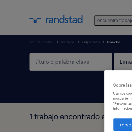
encuentra trabaj
oficina central
trabajos
valparaíso
limache
Sobre las
Usamos cook
mostrarte in
"Personaliza
información
1 trabajo encontrado en Limac
rerso