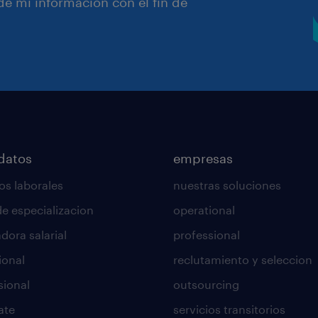
e mi información con el fin de
datos
empresas
os laborales
nuestras soluciones
de especializacion
operational
dora salarial
professional
ional
reclutamiento y seleccion
sional
outsourcing
ate
servicios transitorios