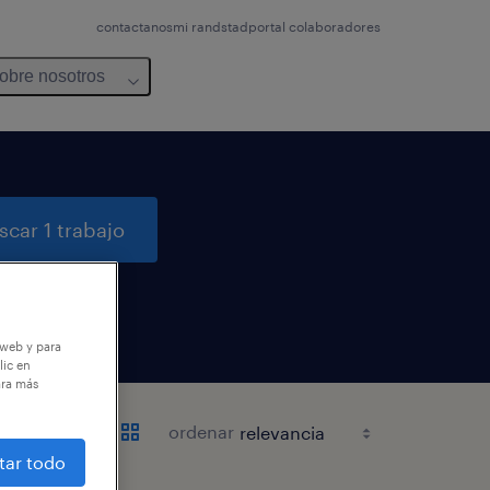
contactanos
mi randstad
portal colaboradores
obre nosotros
scar 1 trabajo
 web y para
lic en
ara más
ordenar
tar todo