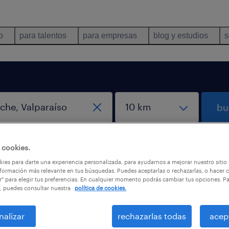
o
para talentos
para empresas
blog y estudios
s
bu
 cookies.
ies para darte una experiencia personalizada, para ayudarnos a mejorar nuestro sitio
formación más relevante en tus búsquedas. Puedes aceptarlas o rechazarlas, o hacer c
r" para elegir tus preferencias. En cualquier momento podrás cambiar tus opciones. P
, puedes consultar nuestra
política de cookies.
he, Valparaíso
nalizar
rechazarlas todas
acep