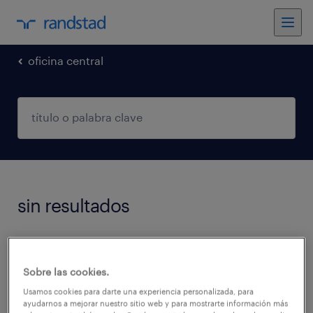
oficina central
sin resultados
No encontramos trabajos que coincidan con
estos filtros. Podés intentar modificar los
Sobre las cookies.
filtros aplicados para obtener más resultados.
Usamos cookies para darte una experiencia personalizada, para
ayudarnos a mejorar nuestro sitio web y para mostrarte información más
Las siguientes acciones pueden ayudar