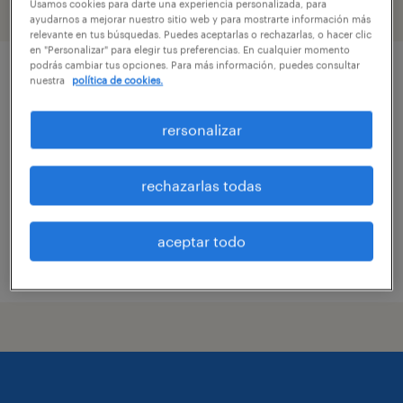
Usamos cookies para darte una experiencia personalizada, para
filtro
2
ayudarnos a mejorar nuestro sitio web y para mostrarte información más
relevante en tus búsquedas. Puedes aceptarlas o rechazarlas, o hacer clic
en "Personalizar" para elegir tus preferencias. En cualquier momento
podrás cambiar tus opciones. Para más información, puedes consultar
electromecánico cerrillos
nuestra
política de cookies.
cerrillos, región metropolitana de santiago
rersonalizar
temporal
$100.000 - $1.001.000 por mes
rechazarlas todas
aceptar todo
publicado el 14 julio 2026