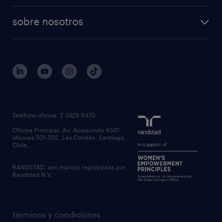
temporal
articulos
professional
professional
tiempo completo
sobre nosotros
workmonitor
reclutamiento y seleccion
regístrate
trabaja con nosotros
quienes somos
estudio de rentas
outsourcing
gobierno corporativo
servicios transitorios
contáctanos
inhouse services
nuestras oficinas
rpo recruitment process outsourcing
regístrate candidato
Teléfono oficina: 2 3329 9370
executive search
Oficina Principal: Av. Apoquindo 4501
inclusión laboral
oficinas 501-502, Las Condes, Santiago,
Chile.
RANDSTAD, son marcas registradas por
Randstad N.V.
términos y condiciones