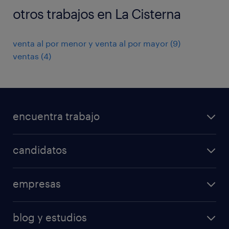
otros trabajos en La Cisterna
venta al por menor y venta al por mayor
(
9
)
ventas
(
4
)
encuentra trabajo
todos los trabajos
candidatos
minería y energía
consejos laborales
logística
empresas
áreas de especializacion
ventas
nuestras soluciones
calculadora salarial
retail
blog y estudios
operational
operational