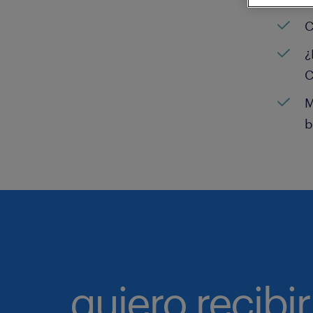
C
¿
C
M
b
quiero recibir