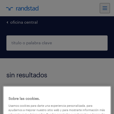
oficina central
sin resultados
No encontramos trabajos que coincidan con
estos filtros. Podés intentar modificar los
Sobre las cookies.
filtros aplicados para obtener más resultados.
Usamos cookies para darte una experiencia personalizada, para
ayudarnos a mejorar nuestro sitio web y para mostrarte información más
Las siguientes acciones pueden ayudar