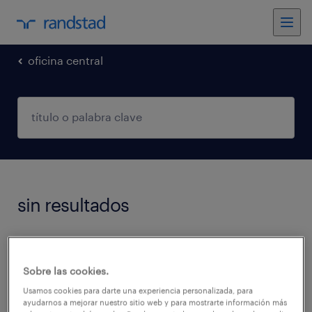
oficina central
sin resultados
No encontramos trabajos que coincidan con
estos filtros. Podés intentar modificar los
Sobre las cookies.
filtros aplicados para obtener más resultados.
Usamos cookies para darte una experiencia personalizada, para
ayudarnos a mejorar nuestro sitio web y para mostrarte información más
Las siguientes acciones pueden ayudar