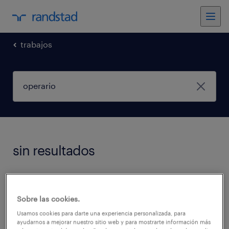
trabajos
sin resultados
No encontramos trabajos que coincidan con
estos filtros. Podés intentar modificar los
Sobre las cookies.
filtros aplicados para obtener más resultados.
Usamos cookies para darte una experiencia personalizada, para
ayudarnos a mejorar nuestro sitio web y para mostrarte información más
Las siguientes acciones pueden ayudar