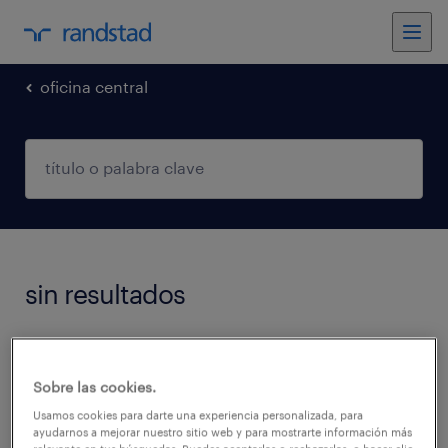
oficina central
sin resultados
No encontramos trabajos que coincidan con
estos filtros. Podés intentar modificar los
Sobre las cookies.
filtros aplicados para obtener más resultados.
Usamos cookies para darte una experiencia personalizada, para
ayudarnos a mejorar nuestro sitio web y para mostrarte información más
Las siguientes acciones pueden ayudar