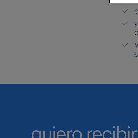
C
¿
C
M
b
quiero recibir