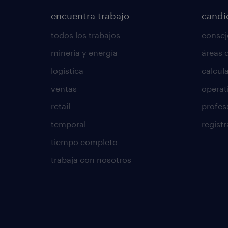
encuentra trabajo
candi
todos los trabajos
consej
minería y energía
áreas 
logística
calcula
ventas
operat
retail
profes
temporal
regístr
tiempo completo
trabaja con nosotros