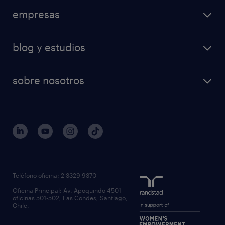
consejos laborales
logística
empresas
áreas de especializacion
ventas
nuestras soluciones
calculadora salarial
retail
blog y estudios
operational
operational
temporal
articulos
professional
professional
tiempo completo
sobre nosotros
workmonitor
reclutamiento y seleccion
regístrate
trabaja con nosotros
quienes somos
estudio de rentas
outsourcing
gobierno corporativo
servicios transitorios
contáctanos
inhouse services
nuestras oficinas
rpo recruitment process outsourcing
regístrate candidato
Teléfono oficina: 2 3329 9370
executive search
Oficina Principal: Av. Apoquindo 4501
inclusión laboral
oficinas 501-502, Las Condes, Santiago,
Chile.