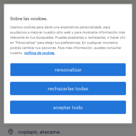
técnico fusión fibra óptica- copiapó
Sobre las cookies.
Usamos cookies para darte una experiencia personalizada, para
copiapó, atacama
ayudarnos a mejorar nuestro sitio web y para mostrarte información más
relevante en tus búsquedas. Puedes aceptarlas o rechazarlas, o hacer clic
temporal
en "Personalizar" para elegir tus preferencias. En cualquier momento
podrás cambiar tus opciones. Para más información, puedes consultar
$740.000 - $880.000 por mes
nuestra
política de cookies.
rersonalizar
publicado el 21 julio 2026
rechazarlas todas
aceptar todo
técnico fusionador de fibra óptica-
copiapó
copiapó, atacama