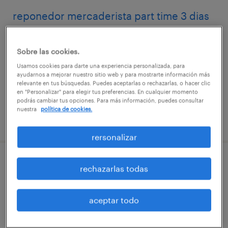
reponedor mercaderista part time 3 dias
copiapó, atacama
Sobre las cookies.
tiempo completo
Usamos cookies para darte una experiencia personalizada, para
$300.000 - $340.000 por mes
ayudarnos a mejorar nuestro sitio web y para mostrarte información más
relevante en tus búsquedas. Puedes aceptarlas o rechazarlas, o hacer clic
en "Personalizar" para elegir tus preferencias. En cualquier momento
podrás cambiar tus opciones. Para más información, puedes consultar
nuestra
política de cookies.
publicado el 14 julio 2026
rersonalizar
técnico fusión fibra óptica- copiapó
rechazarlas todas
copiapó, atacama
aceptar todo
temporal
$740.000 - $880.000 por mes