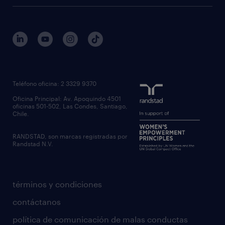
regístrate
trabaja con nosotros
quienes somos
estudio de rentas
outsourcing
gobierno corporativo
servicios transitorios
contáctanos
inhouse services
nuestras oficinas
rpo recruitment process outsourcing
regístrate candidato
Teléfono oficina: 2 3329 9370
executive search
Oficina Principal: Av. Apoquindo 4501
inclusión laboral
oficinas 501-502, Las Condes, Santiago,
Chile.
RANDSTAD, son marcas registradas por
Randstad N.V.
términos y condiciones
contáctanos
política de comunicación de malas conductas