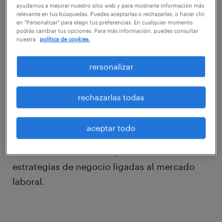
ayudarnos a mejorar nuestro sitio web y para mostrarte información más
relevante en tus búsquedas. Puedes aceptarlas o rechazarlas, o hacer clic
Maribel Pérez asumió como Directora de
en "Personalizar" para elegir tus preferencias. En cualquier momento
Staffing y Outsourcing para Randstad Chile,
podrás cambiar tus opciones. Para más información, puedes consultar
nuestra
política de cookies.
ejecutiva que cuenta con más de 10 años de
experiencia profesional en Recursos
rersonalizar
Humanos. Maribel es Licenciada en Ciencias
de la Educación de la Universidad de Valencia
rechazarlas todas
y Master en Planificación y Desarrollo de
Proyectos, además de tener amplia
aceptar todo
trayectoria en puestos directivos, desde
donde ha liderado la implementación de
estrategias de negocio ligadas al mercado
laboral.