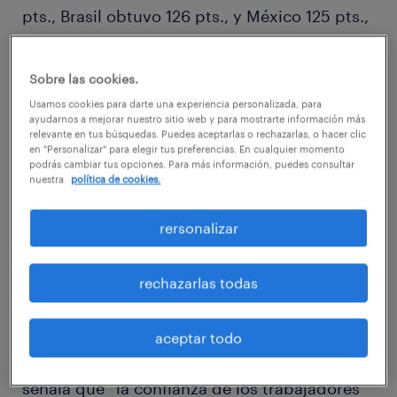
pts., Brasil obtuvo 126 pts., y México 125 pts.,
situándose todas las naciones de la Región
por sobre el promedio mundial (110 pts.). A
Sobre las cookies.
nivel global, India lidera la confianza, con 148
Usamos cookies para darte una experiencia personalizada, para
pts.; seguido por Malasia, con 138 pts.; y
ayudarnos a mejorar nuestro sitio web y para mostrarte información más
relevante en tus búsquedas. Puedes aceptarlas o rechazarlas, o hacer clic
luego por Hong Kong, con 128 pts.; mientras
en "Personalizar" para elegir tus preferencias. En cualquier momento
podrás cambiar tus opciones. Para más información, puedes consultar
que el índice más bajo se encuentra en
nuestra
política de cookies.
naciones como Alemania (91 pts.), Austria (88
pts.) y Luxemburgo (83 pts.).
rersonalizar
rechazarlas todas
Al respecto, Natalia Zúñiga, directora de
aceptar todo
marketing y comunicaciones de Randstad,
señala que “la confianza de los trabajadores