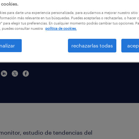
do al
 cookies.
ies para darte una experiencia personalizada, para ayudarnos a mejorar nuestro sitio
promedio
formación más relevante en tus búsquedas. Puedes aceptarlas o rechazarlas, o hacer c
r" para elegir tus preferencias. En cualquier momento podrás cambiar tus opciones. P
, puedes consultar nuestra
política de cookies.
nalizar
rechazarlas todas
acep
monitor, estudio de tendencias del