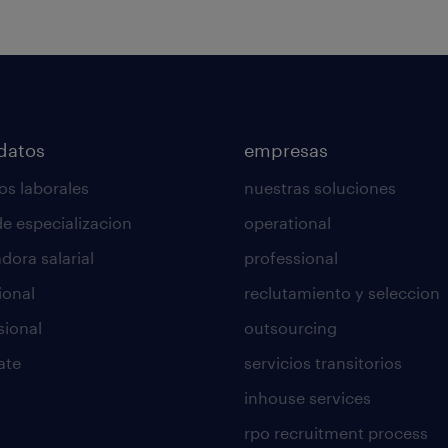
datos
empresas
os laborales
nuestras soluciones
de especializacion
operational
dora salarial
professional
ional
reclutamiento y seleccion
sional
outsourcing
ate
servicios transitorios
inhouse services
rpo recruitment process