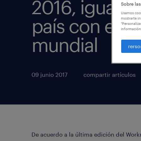
2016, igualan
Sobre las
Usamos cook
país con el 
mostrarte in
"Personaliza
información
mundial
rerso
09 junio 2017
compartir artículos
De acuerdo a la última edición del Work