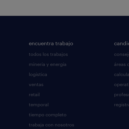
encuentra trabajo
candi
todos los trabajos
consej
minería y energía
áreas 
logística
calcula
ventas
operat
retail
profes
temporal
regístr
tiempo completo
trabaja con nosotros