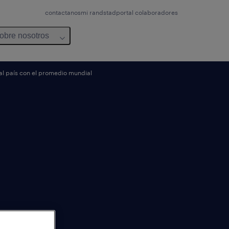
contactanos
mi randstad
portal colaboradores
obre nosotros
 al país con el promedio mundial