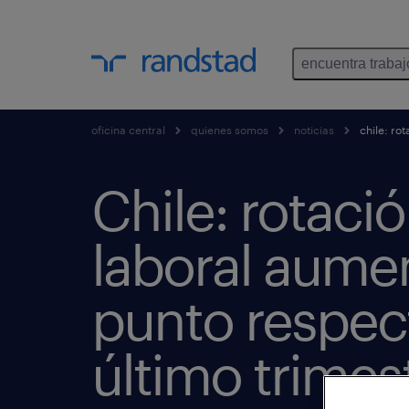
encuentra trabaj
oficina central
quienes somos
noticias
chile: ro
Chile: rotaci
laboral aume
punto respect
último trimes