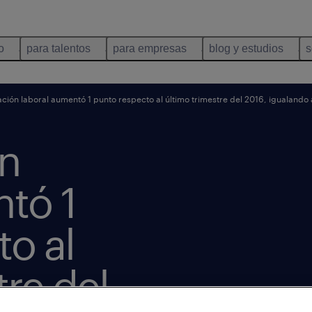
o
para talentos
para empresas
blog y estudios
s
tación laboral aumentó 1 punto respecto al último trimestre del 2016, igualando
ón
ntó 1
o al
tre del