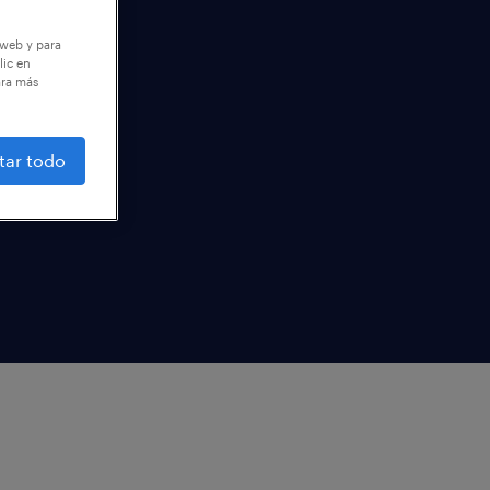
 web y para
lic en
ara más
tar todo