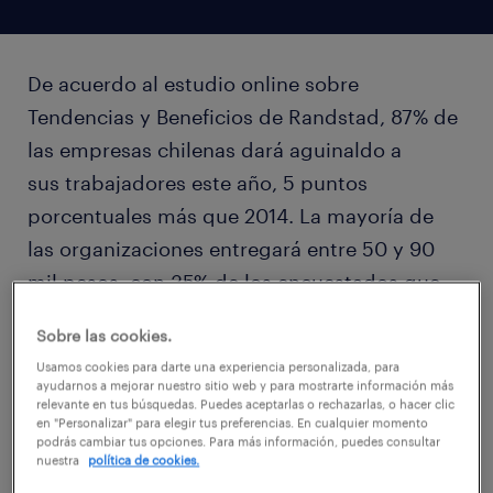
De acuerdo al estudio online sobre
Tendencias y Beneficios de Randstad, 87% de
las empresas chilenas dará aguinaldo a
sus trabajadores este año, 5 puntos
porcentuales más que 2014. La mayoría de
las organizaciones entregará entre 50 y 90
mil pesos, con 35% de los encuestados que
señala este rango; seguido por 26% que
Sobre las cookies.
otorgará menos de $50 mil. El
Usamos cookies para darte una experiencia personalizada, para
tramo siguiente es 130 y 180 mil pesos, con
ayudarnos a mejorar nuestro sitio web y para mostrarte información más
relevante en tus búsquedas. Puedes aceptarlas o rechazarlas, o hacer clic
18%; luego $90 y $130 mil, con 16% de
en "Personalizar" para elegir tus preferencias. En cualquier momento
podrás cambiar tus opciones. Para más información, puedes consultar
las menciones; mientras que solo 5% de
nuestra
política de cookies.
chilenos recibirá más de $180.000