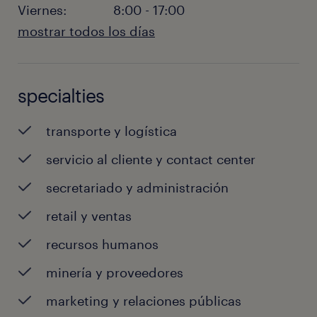
Viernes:
8:00 - 17:00
mostrar todos los días
Lunes:
8:00 - 17:00
Martes:
8:00 - 17:00
specialties
Miércoles :
8:00 - 17:00
Jueves:
8:00 - 17:00
transporte y logística
Viernes:
8:00 - 17:00
Sábado:
CERRADA
servicio al cliente y contact center
Domingo:
CERRADA
secretariado y administración
retail y ventas
recursos humanos
minería y proveedores
marketing y relaciones públicas