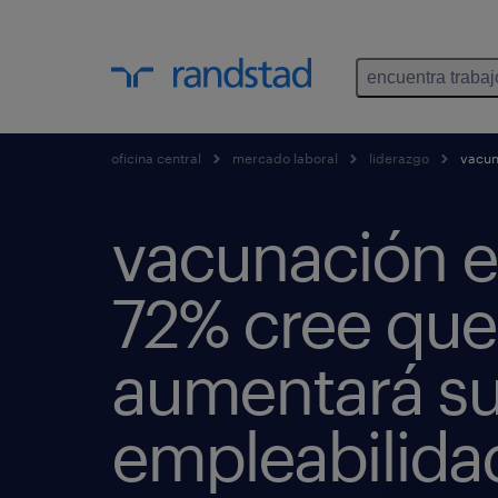
encuentra trabaj
oficina central
mercado laboral
liderazgo
vacuna
vacunación e
72% cree que
aumentará s
empleabilida