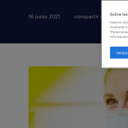
Sobre las
16 junio 2021
compartir artículos
Usamos cook
mostrarte in
"Personaliza
información
rerso