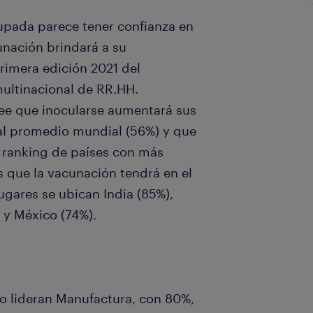
cupada parece tener confianza en
unación brindará a su
rimera edición 2021 del
multinacional de RR.HH.
ree que inocularse aumentará sus
 al promedio mundial (56%) y que
l ranking de países con más
s que la vacunación tendrá en el
ugares se ubican India (85%),
) y México (74%).
 lo lideran Manufactura, con 80%,