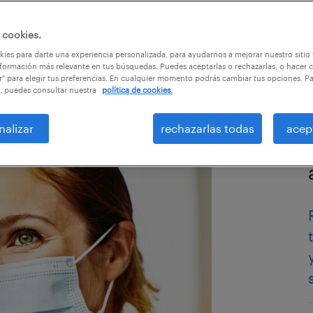
 cookies.
ies para darte una experiencia personalizada, para ayudarnos a mejorar nuestro sitio
formación más relevante en tus búsquedas. Puedes aceptarlas o rechazarlas, o hacer c
r" para elegir tus preferencias. En cualquier momento podrás cambiar tus opciones. P
, puedes consultar nuestra
política de cookies.
nalizar
rechazarlas todas
acep