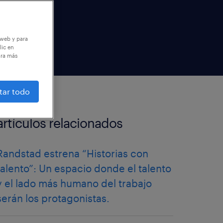
 web y para
lic en
ara más
tar todo
artículos relacionados
Randstad estrena “Historias con
talento”: Un espacio donde el talento
y el lado más humano del trabajo
serán los protagonistas.