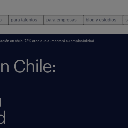
o
para talentos
para empresas
blog y estudios
s
ción en chile: 72% cree que aumentará su empleabilidad
n Chile:
u
d