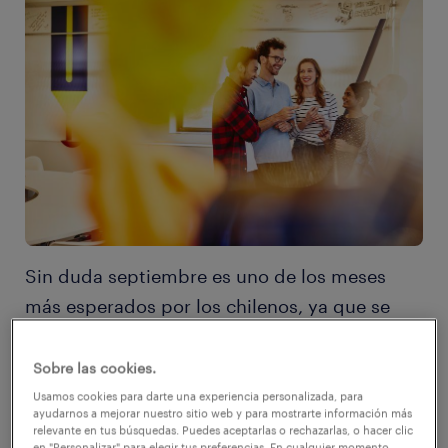
Sin duda septiembre es uno de los meses
más esperados por los chilenos, ya que se
aproxima la celebración de Fiestas Patrias,
sinónimo de días de descanso, sumado a que
Sobre las cookies.
la mayoría de los trabajadores recibe una
Usamos cookies para darte una experiencia personalizada, para
ayudarnos a mejorar nuestro sitio web y para mostrarte información más
bonificación laboral extra, una buena noticia
relevante en tus búsquedas. Puedes aceptarlas o rechazarlas, o hacer clic
en "Personalizar" para elegir tus preferencias. En cualquier momento