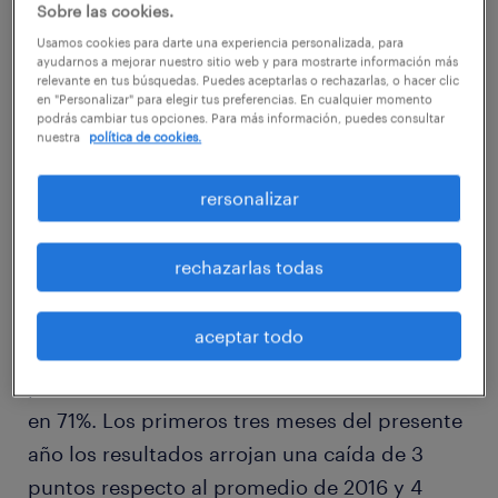
Sobre las cookies.
porcentuales, respecto al promedio anual del
Usamos cookies para darte una experiencia personalizada, para
año pasado y 1 punto con respecto al
ayudarnos a mejorar nuestro sitio web y para mostrarte información más
relevante en tus búsquedas. Puedes aceptarlas o rechazarlas, o hacer clic
trimestre anterior, obteniendo 66% de
en "Personalizar" para elegir tus preferencias. En cualquier momento
trabajadores satisfechos o muy satisfechos
podrás cambiar tus opciones. Para más información, puedes consultar
nuestra
política de cookies.
con su empleo. De esta forma Chile pasa a
ocupar la posición número 28 del total de 33
rersonalizar
países estudiados.
rechazarlas todas
Al respecto, Rita González, CEO de Randstad
Chile, sostiene que “la satisfacción ha venido
aceptar todo
disminuyendo progresivamente desde el
primer trimestre del 2015 cuando se ubicaba
en 71%. Los primeros tres meses del presente
año los resultados arrojan una caída de 3
puntos respecto al promedio de 2016 y 4