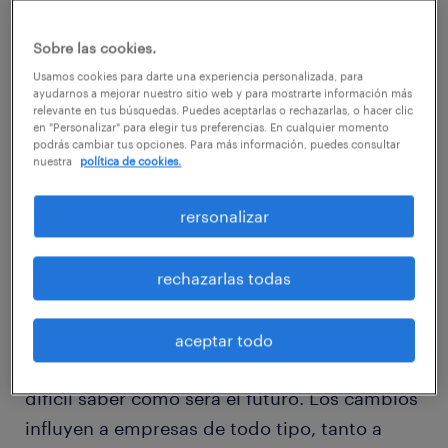
Este concepto ya había sido usado
Sobre las cookies.
previamente al finalizar la Guerra Fría y tras
Usamos cookies para darte una experiencia personalizada, para
ayudarnos a mejorar nuestro sitio web y para mostrarte información más
los atentados del 11 de septiembre de 2001 en
relevante en tus búsquedas. Puedes aceptarlas o rechazarlas, o hacer clic
Estados Unidos para dar cuenta de una
en "Personalizar" para elegir tus preferencias. En cualquier momento
podrás cambiar tus opciones. Para más información, puedes consultar
percepción distinta del mundo. En su
nuestra
política de cookies.
aplicación al ámbito empresarial, hace
rersonalizar
referencia a los desafíos que tienen que
afrontar las organizaciones en la actualidad.
rechazarlas todas
Vivimos en un mundo cada vez más
cambiante, en el que los acontecimientos se
aceptar todo
suceden a una velocidad abrumadora y es
difícil saber cómo será el futuro. Los cambios
influyen a empresas de todo tipo, tanto a