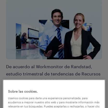
De acuerdo al Workmonitor de Randstad,
estudio trimestral de tendencias de Recursos
Humanos y movilidad laboral, cerca
del 80% de los trabajadores chilenos
Sobre las cookies.
considera imposible no revisar su correo
Usamos cookies para darte una experiencia personalizada, para
fuera de la jornada laboral y más de la mitad
ayudarnos a mejorar nuestro sitio web y para mostrarte información más
relevante en tus búsquedas. Puedes aceptarlas o rechazarlas, o hacer clic