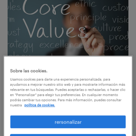
Sobre las cookies.
El actual auge de la Responsabilidad Social
Usamos cookies para darte una experiencia personalizada, para
Empresarial o Corporativa (RSE/RSC) en las
ayudarnos a mejorar nuestro sitio web y para mostrarte información más
empresas y la creación de departamentos
relevante en tus búsquedas. Puedes aceptarlas o rechazarlas, o hacer clic
en "Personalizar" para elegir tus preferencias. En cualquier momento
internos dedicados a coordinar estas
podrás cambiar tus opciones. Para más información, puedes consultar
nuestra
política de cookies.
políticas, ha llevado a muchas organizaciones
a mejorar sus estrategias globales de RSE a
rersonalizar
través de la colaboración con entidades
expertas en esta materia, como son las