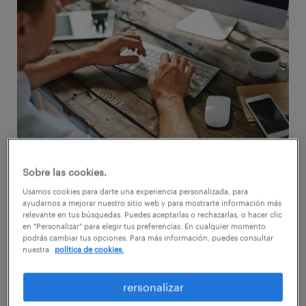
El mundo laboral se ha visto influenciado
Sobre las cookies.
directamente por el nacimiento de las nuevas
Usamos cookies para darte una experiencia personalizada, para
tecnologías. El modo de trabajar, tanto en
ayudarnos a mejorar nuestro sitio web y para mostrarte información más
relevante en tus búsquedas. Puedes aceptarlas o rechazarlas, o hacer clic
la búsqueda de empleo como en llevar a
en "Personalizar" para elegir tus preferencias. En cualquier momento
podrás cambiar tus opciones. Para más información, puedes consultar
cabo la contratación, ha sufrido un cambio
nuestra
política de cookies.
de paradigma.
rersonalizar
Las tecnologías de la Información y la