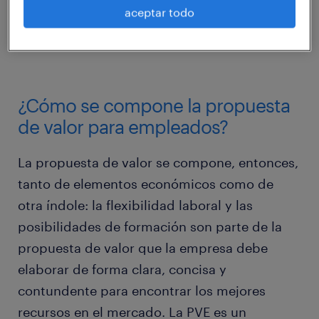
aceptar todo
como futura empleadora.
¿Cómo se compone la propuesta
de valor para empleados?
La propuesta de valor se compone, entonces,
tanto de elementos económicos como de
otra índole: la flexibilidad laboral y las
posibilidades de formación son parte de la
propuesta de valor que la empresa debe
elaborar de forma clara, concisa y
contundente para encontrar los mejores
recursos en el mercado. La PVE es un