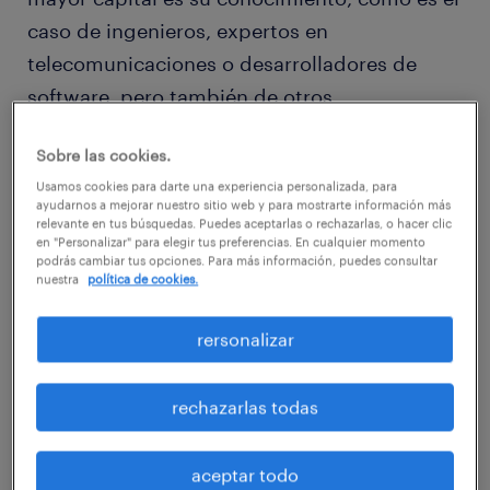
caso de ingenieros, expertos en
telecomunicaciones o desarrolladores de
software, pero también de otros
profesionales que, a veces, no se engloban
Sobre las cookies.
directamente en esa categoría, como
Usamos cookies para darte una experiencia personalizada, para
médicos, arquitectos o contables.
ayudarnos a mejorar nuestro sitio web y para mostrarte información más
relevante en tus búsquedas. Puedes aceptarlas o rechazarlas, o hacer clic
en "Personalizar" para elegir tus preferencias. En cualquier momento
podrás cambiar tus opciones. Para más información, puedes consultar
nuestra
política de cookies.
En realidad, la definición es tan amplia e
rersonalizar
incluye a tantos profesionales que las
predicciones apuntan a que la inmensa
rechazarlas todas
mayoría de los trabajadores en todo el
mundo serán trabajadores del
aceptar todo