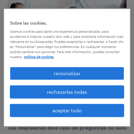
Sobre las cookies.
Usamos cookies para darte una experiencia personalizada, para
ayudarnos a mejorar nuestro sitio web y para mostrarte información más
relevante en tus búsquedas. Puedes aceptarlas o rechazarlas, o hacer clic
en "Personalizar" para elegir tus preferencias. En cualquier momento
podrás cambiar tus opciones. Para más información, puedes consultar
nuestra
política de cookies.
rersonalizar
La típica pregunta curva de una entrevista.
Busca conocer tu creatividad, cómo
rechazarlas todas
mantienes los pies en la tierra y ver cuántas
veces y cómo titubeas.
aceptar todo
Tus respuestas este tipo de preguntas no solo