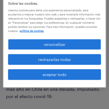
Sobre las cookies.
Usamos cookies para darte una experiencia personalizada, para
ayudarnos a mejorar nuestro sitio web y para mostrarte información más
relevante en tus búsquedas. Puedes aceptarlas o rechazarlas, o hacer clic
en "Personalizar" para elegir tus preferencias. En cualquier momento
podrás cambiar tus opciones. Para más información, puedes consultar
nuestra
política de cookies.
rersonalizar
rechazarlas todas
De acuerdo al Workmonitor de Randstad
correspondiente al primer trimestre de 2020,
aceptar todo
el miedo a perder el empleo alcanza su nivel
más alto en Chile en una década, impulsado
por el efecto covid-19.